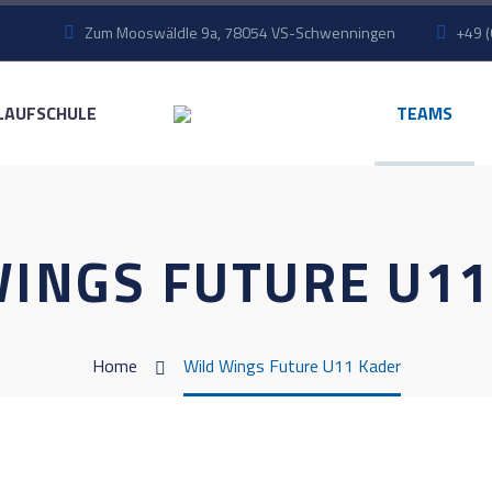
Zum Mooswäldle 9a, 78054 VS-Schwenningen
+49 (
LAUFSCHULE
TEAMS
WINGS FUTURE U11
Home
Wild Wings Future U11 Kader