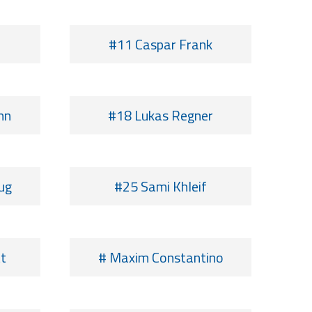
#11 Caspar Frank
nn
#18 Lukas Regner
ug
#25 Sami Khleif
t
# Maxim Constantino