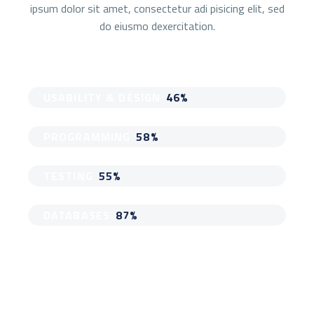
ipsum dolor sit amet, consectetur adi pisicing elit, sed
do eiusmo dexercitation.
USABILITY & DESIGN
46%
PROGRAMMING
58%
TESTING
55%
DATABASES
87%