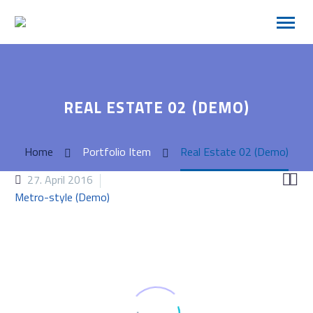
REAL ESTATE 02 (DEMO)
Home
Portfolio Item
Real Estate 02 (Demo)


27. April 2016
Metro-style (Demo)