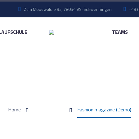
Zum Mooswäldle 9a, 78054 VS-Schwenningen
+49 (
LAUFSCHULE
TEAMS
HION MAGAZINE (D
Home
Portfolio Item
Fashion magazine (Demo)