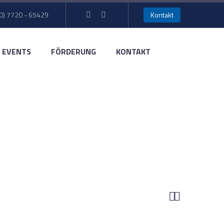
0) 7720 - 65429
Kontakt
EVENTS
FÖRDERUNG
KONTAKT
EMO)

