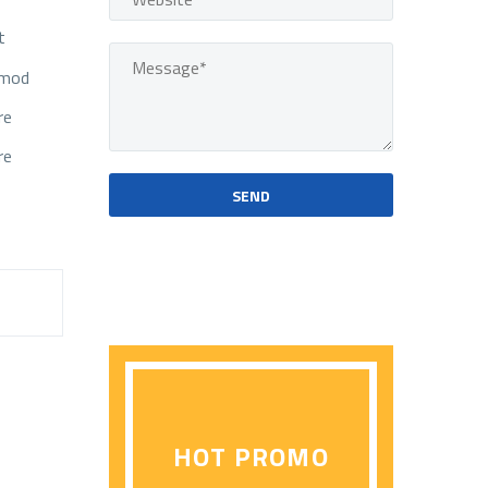
t
usmod
re
re
HOT PROMO