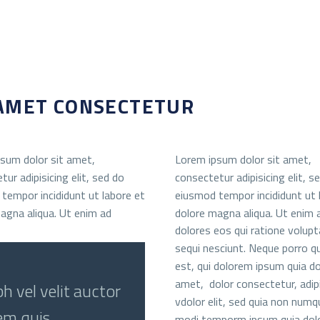
 AMET CONSECTETUR
sum dolor sit amet,
Lorem ipsum dolor sit amet,
ur adipisicing elit, sed do
consectetur adipisicing elit, s
tempor incididunt ut labore et
eiusmod tempor incididunt ut 
agna aliqua. Ut enim ad
dolore magna aliqua. Ut enim 
dolores eos qui ratione volup
sequi nesciunt. Neque porro 
est, qui dolorem ipsum quia do
amet, dolor consectetur, adipi
 vel velit auctor
vdolor elit, sed quia non num
rem quis
modi temporm ipsum quia dolo