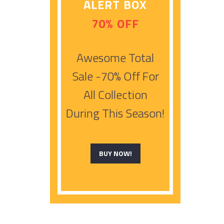
ALERT BOX
70% OFF
Awesome Total
Sale -70% Off For
All Collection
During This Season!
BUY NOW!