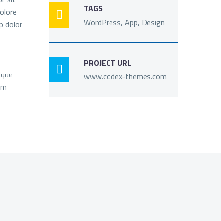
TAGS
dolore

WordPress, App, Design
p dolor
PROJECT URL

eque
www.codex-themes.com
em