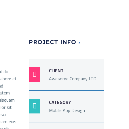
PROJECT INFO
CLIENT
ed do

labore et
Awesome Company LTD
ad
tatem
quisquam
CATEGORY

lor sit
Mobile App Design
sci
quam eius
r sit