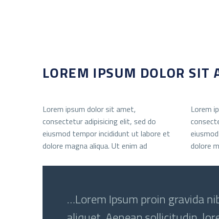
LOREM IPSUM DOLOR SIT
Lorem ipsum dolor sit amet,
Lorem ip
consectetur adipisicing elit, sed do
consectet
eiusmod tempor incididunt ut labore et
eiusmod 
dolore magna aliqua. Ut enim ad
dolore m
…Lorem Ipsum proin gravida nibh
aliquet. Aenean sollicitudin, lo