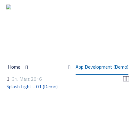
APP DEVELOPMENT (DEMO)
Home
Portfolio Item
App Development (Demo)


31. März 2016
Splash Light - 01 (Demo)