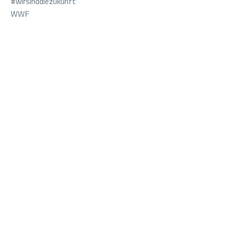
#wirsinddiezukunft
WWF