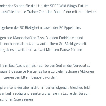
er der Saison für die U11 der SERC Wild Wings Future
ausfälle konnte Trainer Christian Bauhof nur mit reduzierter
tgebern der SC Bietigheim sowie der EC Eppelheim.
en alle Mannschaften 3 vs. 3 in den Enddritteln und
le noch einmal im 4 vs. 4 auf halbem Großfeld gespielt
gab es jeweils nur ca. zwei Minuten Pause für den
eim los. Nachdem sich auf beiden Seiten die Nervosität
gagiert gespielte Partie. Es kam zu vielen schönen Aktionen
itgereisten Eltern bejubelt wurden.
e intensiver aber nicht minder erfolgreich. Gleiches Bild
war lauffreudig und zeigte woran sie im Laufe der Saison
 schönen Spielszenen.