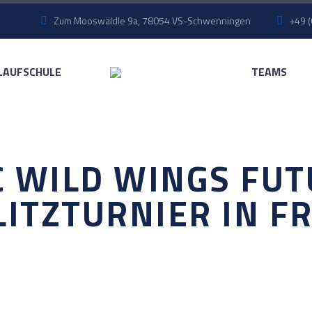
Zum Mooswäldle 9a, 78054 VS-Schwenningen
+49 (
LAUFSCHULE
TEAMS
C WILD WINGS FUT
ITZTURNIER IN F